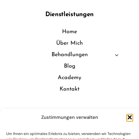
Dienstleistungen
Home
Über Mich
Behandlungen
Blog
Academy
Kontakt
Öffnungszeiten
Zustimmungen verwalten
Um Ihnen ein optimales Erlebnis zu bieten, verwenden wir Technologien
Montag – Dienstag
09:15 – 18:00 Uhr